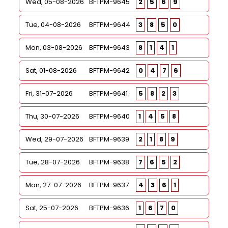
Wed, 05-08-2026
BFTPM-9645
2
5
6
9
Tue, 04-08-2026
BFTPM-9644
3
8
5
0
Mon, 03-08-2026
BFTPM-9643
8
1
4
1
Sat, 01-08-2026
BFTPM-9642
0
4
7
6
Fri, 31-07-2026
BFTPM-9641
5
8
2
3
Thu, 30-07-2026
BFTPM-9640
1
4
5
8
Wed, 29-07-2026
BFTPM-9639
2
1
8
9
Tue, 28-07-2026
BFTPM-9638
7
6
5
2
Mon, 27-07-2026
BFTPM-9637
4
3
6
1
Sat, 25-07-2026
BFTPM-9636
1
6
7
0