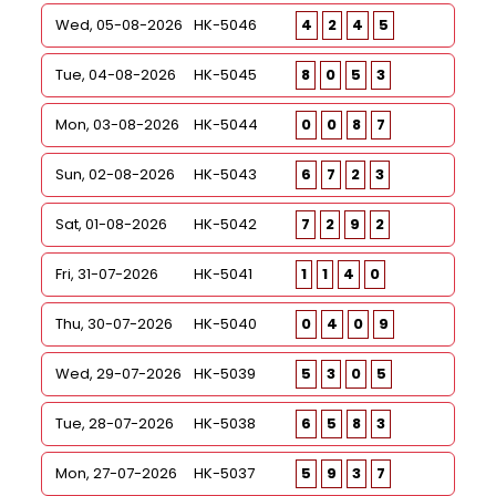
Wed, 05-08-2026
HK-5046
4
2
4
5
Tue, 04-08-2026
HK-5045
8
0
5
3
Mon, 03-08-2026
HK-5044
0
0
8
7
Sun, 02-08-2026
HK-5043
6
7
2
3
Sat, 01-08-2026
HK-5042
7
2
9
2
Fri, 31-07-2026
HK-5041
1
1
4
0
Thu, 30-07-2026
HK-5040
0
4
0
9
Wed, 29-07-2026
HK-5039
5
3
0
5
Tue, 28-07-2026
HK-5038
6
5
8
3
Mon, 27-07-2026
HK-5037
5
9
3
7