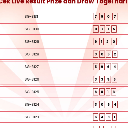
ek Live Result Prize dan Draw Togel hari 
SG-3131
7
9
0
7
SG-3130
0
7
1
5
SG-3129
9
1
2
0
SG-3128
3
0
5
2
SG-3127
5
9
6
4
SG-3126
3
3
9
6
SG-3125
8
8
1
3
SG-3124
3
0
6
4
SG-3123
6
4
3
1