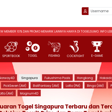
BER 10% DAN PROMO MENARIK LAINNYA HANYA DI TOGELSUMO. INFO LEBIH LA
TOGEL
FISHING
E-GAME
COCKFIGHT
SPORTBOOK
Norway4D
Singapura
Fukushima Pools
Hongkong
Hokaido
PickSeven (AM)
BallFantasy (AM)
Lotto (PM)
Bingo (AM)
otto (AM)
Magnum4D
uaran Togel Singapura Terbaru dan Ter