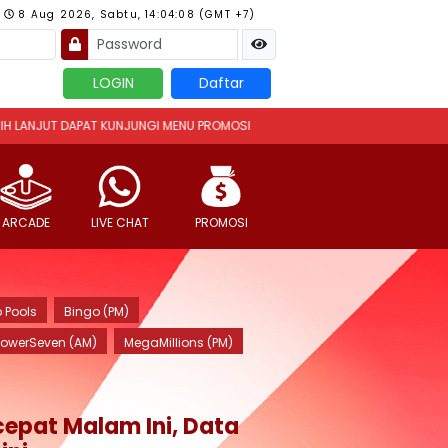
×
8 Aug 2026, Sabtu, 14:04:08 (GMT +7)
NJUT DAPAT KUNJUNGI MENU PROMOSI. SALAM TOGELSUMO...
ARCADE
LIVE CHAT
PROMOSI
 Pools
Bingo (PM)
PowerSeven (AM)
MegaMillions (PM)
cepat Malam Ini, Data