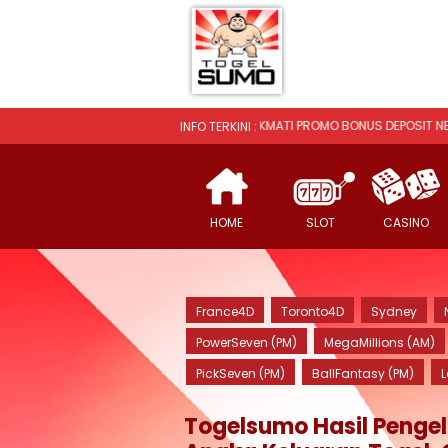
AYO GABUNG DAN NIKMATI PROMO BONUS DEPOSIT NEW MEM
INFO TERKINI :
HOME
SLOT
CASINO
France4D
Toronto4D
Sydney
PowerSeven (PM)
MegaMillions (AM)
PickSeven (PM)
BallFantasy (PM)
L
Togelsumo Hasil Pengel