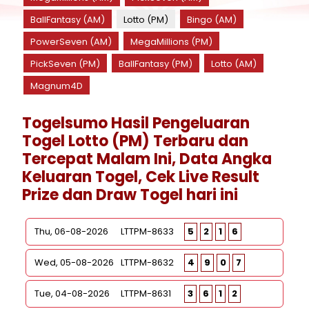
BallFantasy (AM)
Lotto (PM)
Bingo (AM)
PowerSeven (AM)
MegaMillions (PM)
PickSeven (PM)
BallFantasy (PM)
Lotto (AM)
Magnum4D
Togelsumo Hasil Pengeluaran
Togel Lotto (PM) Terbaru dan
Tercepat Malam Ini, Data Angka
Keluaran Togel, Cek Live Result
Prize dan Draw Togel hari ini
Thu, 06-08-2026
LTTPM-8633
5
2
1
6
Wed, 05-08-2026
LTTPM-8632
4
9
0
7
Tue, 04-08-2026
LTTPM-8631
3
6
1
2