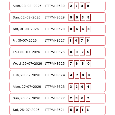
Mon, 03-08-2026
LTTPM-8630
2
7
8
9
Sun, 02-08-2026
LTTPM-8629
9
0
3
8
Sat, 01-08-2026
LTTPM-8628
0
5
6
3
Fri, 31-07-2026
LTTPM-8627
1
4
7
6
Thu, 30-07-2026
LTTPM-8626
8
9
2
5
Wed, 29-07-2026
LTTPM-8625
7
6
5
0
Tue, 28-07-2026
LTTPM-8624
4
7
0
9
Mon, 27-07-2026
LTTPM-8623
3
2
9
4
Sun, 26-07-2026
LTTPM-8622
2
3
6
7
Sat, 25-07-2026
LTTPM-8621
5
0
1
6