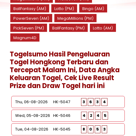
BallFantasy (AM)
Lotto (PM)
Bingo (AM)
PowerSeven (AM)
MegaMillions (PM)
PickSeven (PM)
BallFantasy (PM)
Lotto (AM)
Magnum4D
Togelsumo Hasil Pengeluaran
Togel Hongkong Terbaru dan
Tercepat Malam Ini, Data Angka
Keluaran Togel, Cek Live Result
Prize dan Draw Togel hari ini
Thu, 06-08-2026
HK-5047
3
6
3
4
Wed, 05-08-2026
HK-5046
4
2
4
5
Tue, 04-08-2026
HK-5045
8
0
5
3