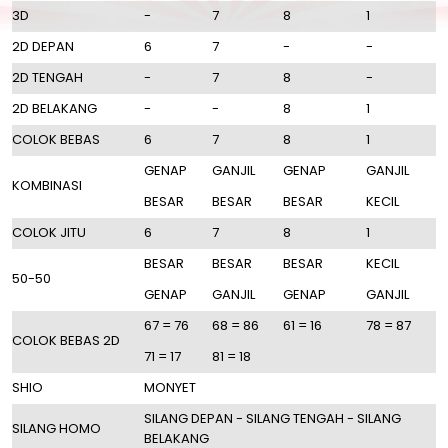
3D
-
7
8
1
2D DEPAN
6
7
-
-
2D TENGAH
-
7
8
-
2D BELAKANG
-
-
8
1
COLOK BEBAS
6
7
8
1
GENAP
GANJIL
GENAP
GANJIL
KOMBINASI
BESAR
BESAR
BESAR
KECIL
COLOK JITU
6
7
8
1
BESAR
BESAR
BESAR
KECIL
50-50
GENAP
GANJIL
GENAP
GANJIL
67 = 76
68 = 86
61 = 16
78 = 87
COLOK BEBAS 2D
71 = 17
81 = 18
SHIO
MONYET
SILANG DEPAN - SILANG TENGAH - SILANG
SILANG HOMO
BELAKANG