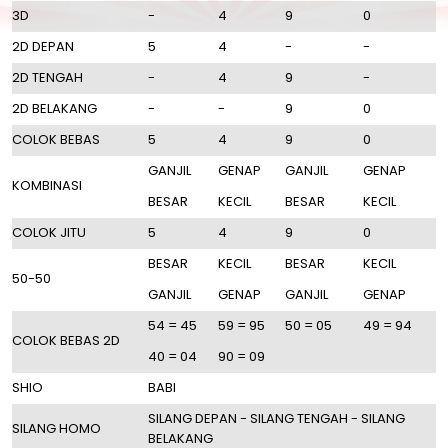
3D
-
4
9
0
2D DEPAN
5
4
-
-
2D TENGAH
-
4
9
-
2D BELAKANG
-
-
9
0
COLOK BEBAS
5
4
9
0
GANJIL
GENAP
GANJIL
GENAP
KOMBINASI
BESAR
KECIL
BESAR
KECIL
COLOK JITU
5
4
9
0
BESAR
KECIL
BESAR
KECIL
50-50
GANJIL
GENAP
GANJIL
GENAP
54 = 45
59 = 95
50 = 05
49 = 94
COLOK BEBAS 2D
40 = 04
90 = 09
SHIO
BABI
SILANG DEPAN - SILANG TENGAH - SILANG
SILANG HOMO
BELAKANG