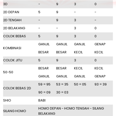
3D
-
9
3
0
2D DEPAN
5
9
-
-
2D TENGAH
-
9
3
-
2D BELAKANG
-
-
3
0
COLOK BEBAS
5
9
3
0
GANJIL
GANJIL
GANJIL
GENAP
KOMBINASI
BESAR
BESAR
KECIL
KECIL
COLOK JITU
5
9
3
0
BESAR
BESAR
KECIL
KECIL
50-50
GANJIL
GANJIL
GANJIL
GENAP
59 = 95
53 = 35
50 = 05
93 = 39
COLOK BEBAS 2D
90 = 09
30 = 03
SHIO
BABI
HOMO DEPAN - HOMO TENGAH - SILANG
SILANG HOMO
BELAKANG