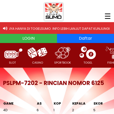
×
☰
INNYA HANYA DI TOGELSUMO. INFO LEBIH LANJUT DAPAT KUNJUNGI ME
SLOT
CASINO
SPORTBOOK
TOGEL
FISH
PSLPM-7202 - RINCIAN NOMOR 6125
GAME
AS
KOP
KEPALA
EKOR
4D
6
1
2
5