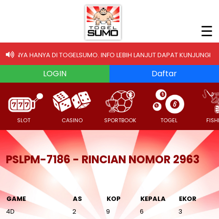
×
☰
INNYA HANYA DI TOGELSUMO. INFO LEBIH LANJUT DAPAT KUNJUNGI ME
SLOT
CASINO
SPORTBOOK
TOGEL
FISH
PSLPM-7186 - RINCIAN NOMOR 2963
GAME
AS
KOP
KEPALA
EKOR
4D
2
9
6
3