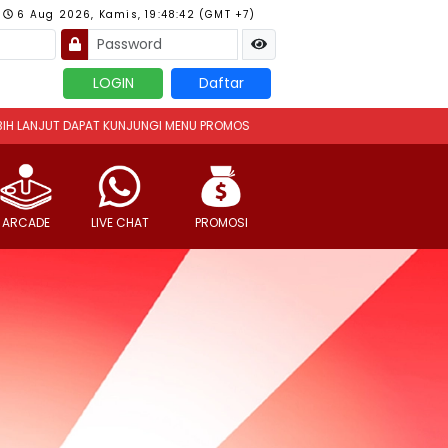
×
6 Aug 2026, Kamis, 19:48:42 (GMT +7)
ANJUT DAPAT KUNJUNGI MENU PROMOSI. SALAM TOGELSUMO...
ARCADE
LIVE CHAT
PROMOSI