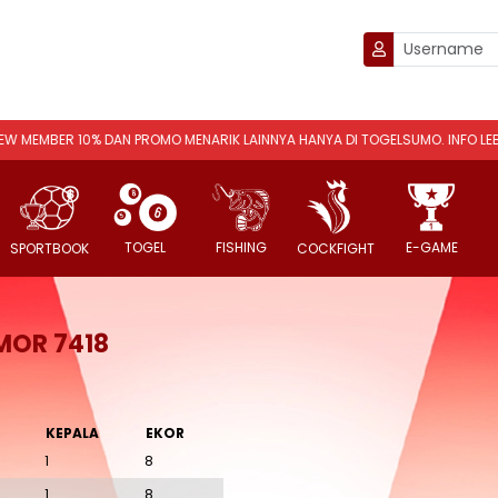
MBER 10% DAN PROMO MENARIK LAINNYA HANYA DI TOGELSUMO. INFO LEBIH L
TOGEL
FISHING
E-GAME
COCKFIGHT
SPORTBOOK
MOR 7418
KEPALA
EKOR
1
8
1
8