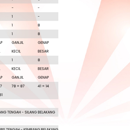
-
-
1
-
1
8
1
8
AP
GANJIL
GENAP
L
KECIL
BESAR
1
8
L
KECIL
BESAR
AP
GANJIL
GENAP
17
78 = 87
41 = 14
81
LANG TENGAH - SILANG BELAKANG
MPIS TENGAH - KEMBANG BELAKANG